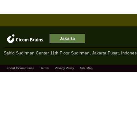
Jakarta
Sahid Sudirman Center 11th Floor Sudirman, Jakarta Pusat, Indones
about Cicom Brains
Terms
Privacy Policy
Site Map