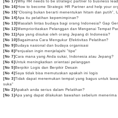
[No 17]
Why HR needs to be strategic partner to business lea
[No 16]
How to become Strategic HR Partner and help your org
[No 15]
“Closing bukan berarti menentukan hitam dan putih”, 
[No 14]
Apa itu pelatihan kepemimpinan?
[No 13]
Masalah lintas budaya bagi orang Indonesia? Gap Ge
[No 12]
Memprioritaskan Pelanggan dan Mengenai Tempat Par
[No 11]
Apa yang disukai oleh orang Jepang di Indonesia?
[No 10]
Bagaimana Cara Mengukur Efektivitas Pelatihan?
[No 9]
Budaya nasional dan budaya organisasi
[No 8]
Penjualan ingin menjelajahi "tipe"
[No 7]
Cara mana yang Anda sukai, Indonesia atau Jepang?
[No 6]
Untuk meningkatkan orientasi pelanggan
[No 5]
Berpikir Logis dan Berpikir Desain
[No 4]
Saya tidak bisa memutuskan apakah ini logis
[No 3]
Tidak dapat menemukan tempat yang bagus untuk lawa
suka"
[No 2]
Apakah anda serius dalam Pelatihan?
[No 1]
Apa yang dapat dilakukan bawahan sebelum menerima 